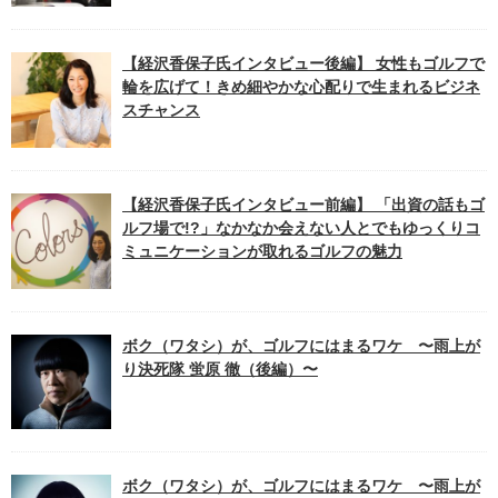
【経沢香保子氏インタビュー後編】 女性もゴルフで
輪を広げて！きめ細やかな心配りで生まれるビジネ
スチャンス
【経沢香保子氏インタビュー前編】 「出資の話もゴ
ルフ場で!?」なかなか会えない人とでもゆっくりコ
ミュニケーションが取れるゴルフの魅力
ボク（ワタシ）が、ゴルフにはまるワケ 〜雨上が
り決死隊 蛍原 徹（後編）〜
ボク（ワタシ）が、ゴルフにはまるワケ 〜雨上が