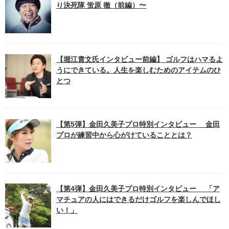
り決死隊 蛍原 徹（前編）〜
【堀江貴文氏インタビュー前編】 ゴルフはハマるよ
うにできている。人生を楽しむためのアイテムのひ
とつ
【第5弾】金田久美子プロ特別インタビュー 金田
プロが練習中から心がけていることとは？
【第4弾】金田久美子プロ特別インタビュー 「ア
マチュアの人にはできるだけゴルフを楽しんでほし
い！」