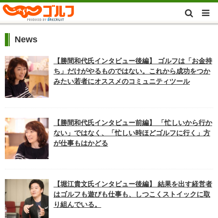
News
【勝間和代氏インタビュー後編】 ゴルフは「お金持
ち」だけがやるものではない。これから成功をつか
みたい若者にオススメのコミュニティツール
【勝間和代氏インタビュー前編】 「忙しいから行か
ない」ではなく、「忙しい時ほどゴルフに行く」方
が仕事もはかどる
【堀江貴文氏インタビュー後編】 結果を出す経営者
はゴルフも遊びも仕事も、しつこくストイックに取
り組んでいる。