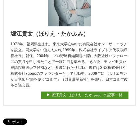
堀江貴文（ほりえ・たかふみ）
1972年、福岡県生まれ。東京大学在学中に有限会社オン・ザ・エッヂ
を設立。同大学を中退したのち1999年、株式会社ライブドア代表取締
役社長に就任。2004年、プロ野球再編問題の際に大阪近鉄バファロー
ズの買収を申し出たことで一躍注目を集める。その後、テレビ出演や
衆議院総選挙立候補など、多岐にわたり活動。現在はSNS株式会社や
株式会社7gogoのファウンダーとして活動中。2009年に「ホリエモン
が目覚めた‘頭を使う’ゴルフ」（財界展望新社）を発行。日本ゴルフ改
革会議会員。
堀江貴文（ほりえ・たかふみ）の記事一覧