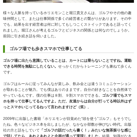
様々な人脈を持っているホリエモンこと堀江貴文さんは、ゴルフやその他の趣
味仲間として、または仕事関係で多くの経営者との繋がりがあります。その中
でも、結果を出す経営者は何に対してもしつこくストイックであると語ってく
れました。堀江さんが考えるゴルフとビジネスの関係とは何なのでしょうか。
前回に引き続き話を伺いました。
ゴルフ場でも歩きスマホで仕事してる
ゴルフ場に出たら意識していることは、カートには乗らないことですね。運動
できる時間を無駄にしたくない。
せっかくだからトレーニングも兼ねて歩くん
です。
ゴルフはルールに従ってみんなが楽しみ、飲み会とは違うコミュニケーション
が取れることが魅力。でも僕はありのままです。自分の好きなことを自然体で
やっているんです。僕の仕事は８割、９割スマホでできる。
ゴルフ場でもスマ
ホを持って仕事してるんですよ。ただ、友達からは自分が打ってる時以外はず
っとスマホいじってるねって言われますけど（笑）
。
2009年に出版した書籍「ホリエモンが目覚めた“頭を使う”ゴルフ」もそうでし
たね。色々なビジネス本を出しましたが、なかなか部数が伸びない時代。出版
社の方と話をしていて
「ゴルフの話だったら書く！」みたいな無茶振りな感じ
で話してたら、あれよあれよと企画が通って実現しました。
結局、知識がなき