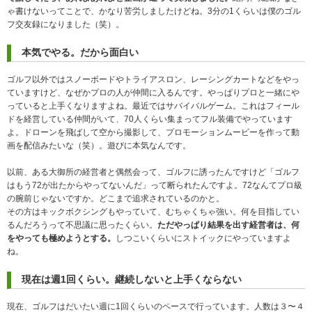
ゃ書けないってことで、かなり苦労しましたけどね。3分の1くらいは僕のゴル
フ交友録になりました（笑）。
本気でやる。だから面白い
ゴルフ以外ではスノーボードやトライアスロン、レーシングカートなどをやっ
ていますけど、なぜかプロの人が仲間に入るんです。やっぱりプロと一緒にや
っていると上手くなりますよね。最近ではサバイバルゲーム。これはフィール
ドを経営している仲間がいて、70人くらい集まってフル装備でやっています
よ。ドローンを飛ばして空から撮影して、プロモーションムービーを作って動
画を配信みたいな（笑）。遊びに本気なんです。
以前、ある大御所の経営者と偶然会って、ゴルフに誘ったんですけど「ゴルフ
はもう72が出たからやってないんだ」って断られたんですよ。72なんてプロ級
の腕前じゃないですか。どこまで追求されているのかと。
その方はキックボクシングもやっていて、むちゃくちゃ強い。何を目指してい
るんだろうって不思議に思ったくらい。
ただやっぱり結果を出す経営者は、何
をやっても極めようとする。
しつこいくらいにストイックにやっていますよ
ね。
現在は週1回くらい。継続しないと上手くならない
現在、ゴルフはだいたい週に1回くらいのペースで行っています。人数は３〜４