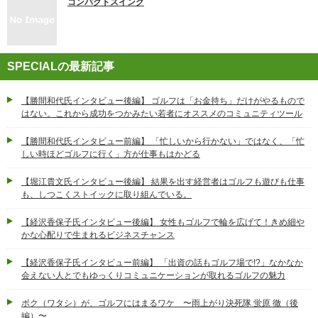
コンパクトスイング
SPECIALの最新記事
【勝間和代氏インタビュー後編】 ゴルフは「お金持ち」だけがやるもので
はない。これから成功をつかみたい若者にオススメのコミュニティツール
【勝間和代氏インタビュー前編】 「忙しいから行かない」ではなく、「忙
しい時ほどゴルフに行く」方が仕事もはかどる
【堀江貴文氏インタビュー後編】 結果を出す経営者はゴルフも遊びも仕事
も、しつこくストイックに取り組んでいる。
【経沢香保子氏インタビュー後編】 女性もゴルフで輪を広げて！きめ細や
かな心配りで生まれるビジネスチャンス
【経沢香保子氏インタビュー前編】 「出資の話もゴルフ場で!?」なかなか
会えない人とでもゆっくりコミュニケーションが取れるゴルフの魅力
ボク（ワタシ）が、ゴルフにはまるワケ 〜雨上がり決死隊 蛍原 徹（後
編）〜