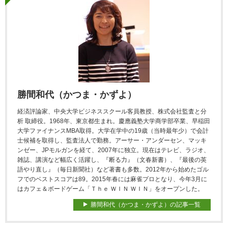
勝間和代（かつま・かずよ）
経済評論家、中央大学ビジネススクール客員教授、株式会社監査と分
析 取締役。1968年、東京都生まれ。慶應義塾大学商学部卒業、早稲田
大学ファイナンスMBA取得。大学在学中の19歳（当時最年少）で会計
士候補を取得し、監査法人で勤務。アーサー・アンダーセン、マッキ
ンゼー、JPモルガンを経て、2007年に独立。現在はテレビ、ラジオ、
雑誌、講演など幅広く活躍し、『断る力』（文春新書）、『最後の英
語やり直し』（毎日新聞社）など著書も多数。2012年から始めたゴル
フでのベストスコアは89。2015年春には麻雀プロとなり、今年3月に
はカフェ＆ボードゲーム「Ｔｈｅ ＷＩＮ ＷＩＮ」をオープンした。
勝間和代（かつま・かずよ）の記事一覧