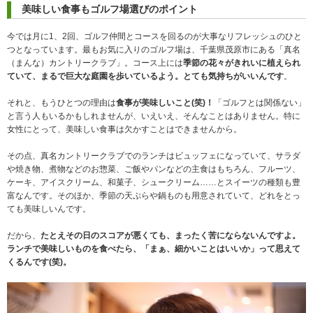
美味しい食事もゴルフ場選びのポイント
今では月に1、2回、ゴルフ仲間とコースを回るのが大事なリフレッシュのひと
つとなっています。最もお気に入りのゴルフ場は、千葉県茂原市にある「真名
（まんな）カントリークラブ」。コース上には
季節の花々がきれいに植えられ
ていて、まるで巨大な庭園を歩いているよう。とても気持ちがいいんです
。
それと、もうひとつの理由は
食事が美味しいこと(笑)！
「ゴルフとは関係ない」
と言う人もいるかもしれませんが、いえいえ、そんなことはありません。特に
女性にとって、美味しい食事は欠かすことはできませんから。
その点、真名カントリークラブでのランチはビュッフェになっていて、サラダ
や焼き物、煮物などのお惣菜、ご飯やパンなどの主食はもちろん、フルーツ、
ケーキ、アイスクリーム、和菓子、シュークリーム……とスイーツの種類も豊
富なんです。そのほか、季節の天ぷらや鍋ものも用意されていて、どれをとっ
ても美味しいんです。
だから、
たとえその日のスコアが悪くても、まったく苦にならないんですよ。
ランチで美味しいものを食べたら、「まぁ、細かいことはいいか」って思えて
くるんです(笑)。