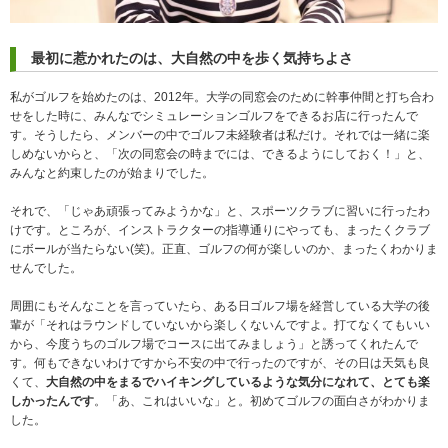
最初に惹かれたのは、大自然の中を歩く気持ちよさ
私がゴルフを始めたのは、2012年。大学の同窓会のために幹事仲間と打ち合わ
せをした時に、みんなでシミュレーションゴルフをできるお店に行ったんで
す。そうしたら、メンバーの中でゴルフ未経験者は私だけ。それでは一緒に楽
しめないからと、「次の同窓会の時までには、できるようにしておく！」と、
みんなと約束したのが始まりでした。
それで、「じゃあ頑張ってみようかな」と、スポーツクラブに習いに行ったわ
けです。ところが、インストラクターの指導通りにやっても、まったくクラブ
にボールが当たらない(笑)。正直、ゴルフの何が楽しいのか、まったくわかりま
せんでした。
周囲にもそんなことを言っていたら、ある日ゴルフ場を経営している大学の後
輩が「それはラウンドしていないから楽しくないんですよ。打てなくてもいい
から、今度うちのゴルフ場でコースに出てみましょう」と誘ってくれたんで
す。何もできないわけですから不安の中で行ったのですが、その日は天気も良
くて、
大自然の中をまるでハイキングしているような気分になれて、とても楽
しかったんです
。「あ、これはいいな」と。初めてゴルフの面白さがわかりま
した。