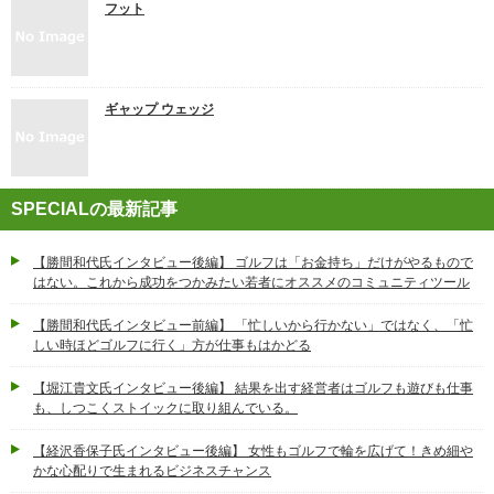
フット
ギャップ ウェッジ
SPECIALの最新記事
【勝間和代氏インタビュー後編】 ゴルフは「お金持ち」だけがやるもので
はない。これから成功をつかみたい若者にオススメのコミュニティツール
【勝間和代氏インタビュー前編】 「忙しいから行かない」ではなく、「忙
しい時ほどゴルフに行く」方が仕事もはかどる
【堀江貴文氏インタビュー後編】 結果を出す経営者はゴルフも遊びも仕事
も、しつこくストイックに取り組んでいる。
【経沢香保子氏インタビュー後編】 女性もゴルフで輪を広げて！きめ細や
かな心配りで生まれるビジネスチャンス