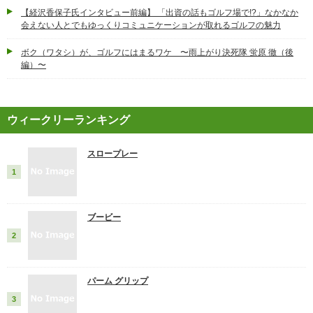
【経沢香保子氏インタビュー前編】 「出資の話もゴルフ場で!?」なかなか
会えない人とでもゆっくりコミュニケーションが取れるゴルフの魅力
ボク（ワタシ）が、ゴルフにはまるワケ 〜雨上がり決死隊 蛍原 徹（後
編）〜
ウィークリーランキング
スロープレー
ブービー
パーム グリップ