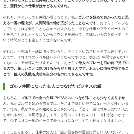
と、ゆったりとした気持ちになれて、すごくリフレッシュできる。そうする
と、翌日からの仕事がはかどるんですね。
それと、何といっても仲間が増えること。私が
ゴルフを始めて良かったなと思
える一番の理由が、人間関係の輪が広がったことなんです
。おそらくゴルフを
していなければ会うこともなかった人たちと、今では仕事やプライベートのこ
とを色々とおしゃべりしながらラウンドを周って、美味しいものを食べて、と
いう時間がとても楽しくて仕方ないんです。
それに、不思議と一緒に周っていると、同じくらいのスピードで上達していく
んです。それぞれのレベルはバラバラなんですけど、例えば1年間でみんな10
くらいスコアが縮んだりするんです。おそらく
他人のプレーを目の前で見てい
るので、新しいことに気づけるからだと思うんです。お互いに情報交換するこ
とで、他人の失敗も成功も自分のものにできるんですね
。
ゴルフ仲間になった友人につなげたビジネスの縁
もちろん、
ゴルフで出会った縁でビジネスにつながることも少なくありませ
ん
。私がゴルフを始める前までは、そこまで親しい仲ではなかった女性がいま
す。でも、私がゴルフを始めたことを知って、「よく一緒にゴルフに行く人た
ちがいるから、今度行きましょう」と誘ってくれたんです。それがきっかけ
で、今では月に一度のペースで会うようになり、すごく仲良くなりました。
そうしたらある日、仕事の知人に「誰か図書館の運営に詳しい人いない？」っ