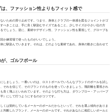
ブは、ファッション性よりもフィット感で
けないための滑り止めです。つまり、身体とクラブの一体感を図るジョイントがゴ
視すべきことは、手に良く馴染むサイズであること。少しサイズが小さい位の方
えるでしょう。逆に、素材やデザイン性、ファッション性を重視して、グローブを
何回か練習場で使ったものがいいでしょう。
身体に馴染んでいきます。それは、どのような素材であれ、身体の動きに合わせて
のが、ゴルフボール
うにしましょう。一番いいのは、ロストボールでいろんなブランドのボールを試し
ら、それを信じて、そのブランドのものを使っていきましょう。飛距離を重視され
最も良く飛ぶといわれています。そのような打ち方は、ダウンブロー・アッパーブ
水平）にして打つようにするのがコツです。
もしくは契約しているメーカーのボールだからといって、それを選ぶ傾向がありま
いと判断したブランド、メーカーのボールです。それがあなたに相応しいボールと