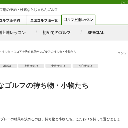
サイ
フ場
の予約・検索ならじゃらんゴルフ
別上達レッスン
初めてのゴルフ
SPECIAL
>
持ち物
>
スコアを決める意外なゴルフの持ち物・小物たち
体験談
上級者向け
中級者向け
初心者向け
なゴルフの持ち物・小物たち
、プレーの結果を決めるのは、持ち物と小物たち。こだわりを持って選びましょ