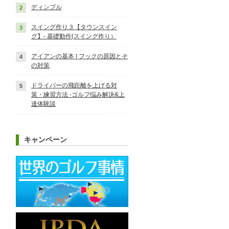
ディンプル
スイング作り３【タウンスイン
グ】‐ 基礎動作(スイング作り）
アイアンの基本 | フックの原因とそ
の対策
ドライバーの飛距離を上げる対
策・練習方法 -ゴルフ悩み解決&上
達体験談
キャンペーン