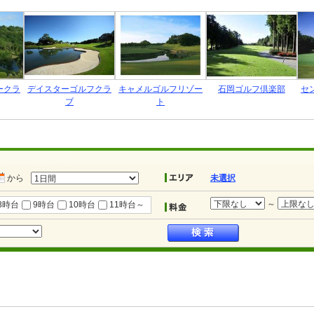
ークラ
デイスターゴルフクラ
キャメルゴルフリゾー
石岡ゴルフ倶楽部
セ
ブ
ト
から
未選択
～
8時台
9時台
10時台
11時台～