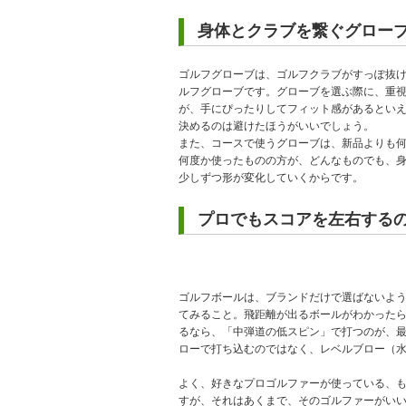
身体とクラブを繋ぐグロー
ゴルフグローブは、ゴルフクラブがすっぽ抜
ルフグローブです。グローブを選ぶ際に、重
が、手にぴったりしてフィット感があるとい
決めるのは避けたほうがいいでしょう。
また、コースで使うグローブは、新品よりも
何度か使ったものの方が、どんなものでも、
少しずつ形が変化していくからです。
プロでもスコアを左右する
ゴルフボールは、ブランドだけで選ばないよ
てみること。飛距離が出るボールがわかった
るなら、「中弾道の低スピン」で打つのが、
ローで打ち込むのではなく、レベルブロー（
よく、好きなプロゴルファーが使っている、
すが、それはあくまで、そのゴルファーがい