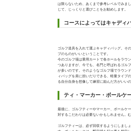
は限らないため、あくまで参考レベルでみま
じて、じっくりと選びことをお勧めします。
コースによってはキャディ
ゴルフ道具を入れて運ぶキャディバッグ。そ
プのものがいいということです。
今のゴルフ場は乗用カートで各ホールをラウ
つありますが、今でも、名門と呼ばれるゴル
が多いのです。そのようなゴルフ場でラウン
ィバッグを肩に担いだりできる、軽量タイプ
る自分自身を想像して練習に励んだ方がいい
ティ・マーカー・ボールケ
最後に、ゴルフティーやマーカー、ボールケ
対するこだわりは必要ないかもしれません。
ゴルフティーは、必ず回収するようにしまし