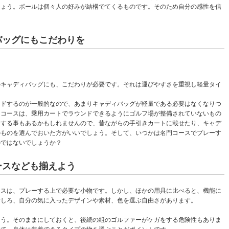
しょう。ボールは個々人の好みが結構でてくるものです。そのため自分の感性を信
バッグにもこだわりを
のキャディバッグにも、こだわりが必要です。それは運びやすさを重視し軽量タイ
ンドするのが一般的なので、あまりキャディバッグが軽量である必要はなくなりつ
フコースは、乗用カートでラウンドできるようにゴルフ場が整備されていないもの
ドする事もあるかもしれませんので、昔ながらの手引きカートに載せたり、キャデ
のものを選んでおいた方がいいでしょう。そして、いつかは名門コースでプレーす
のではないでしょうか？
ースなども揃えよう
ースは、プレーする上で必要な小物です。しかし、ほかの用具に比べると、機能に
むしろ、自分の気に入ったデザインや素材、色を選ぶ自由さがあります。
ょう。そのままにしておくと、後続の組のゴルファーがケガをする危険性もありま