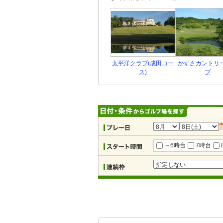
太平洋クラブ(成田コー
かずさカントリ
ス)
ブ
～6時台
7時台