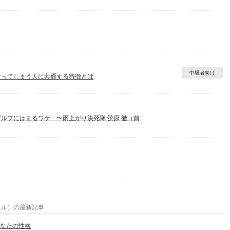
中級者向け
なってしまう人に共通する特徴とは
ルフにはまるワケ 〜雨上がり決死隊 蛍原 徹（前
ール）の最新記事
なたの性格