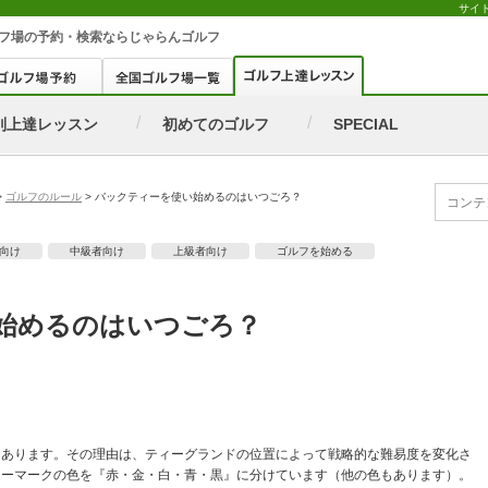
サイ
フ場
の予約・検索ならじゃらんゴルフ
別上達レッスン
初めてのゴルフ
SPECIAL
>
ゴルフのルール
>
バックティーを使い始めるのはいつごろ？
向け
中級者向け
上級者向け
ゴルフを始める
始めるのはいつごろ？
てあります。その理由は、ティーグランドの位置によって戦略的な難易度を変化さ
ィーマークの色を『赤・金・白・青・黒』に分けています（他の色もあります）。