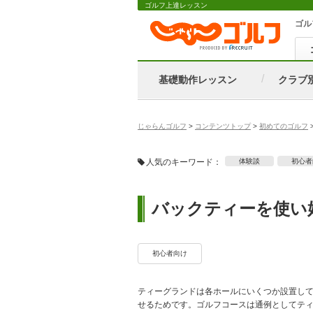
ゴルフ上達レッスン
ゴル
基礎動作レッスン
クラブ
じゃらんゴルフ
>
コンテンツトップ
>
初めてのゴルフ
人気のキーワード：
体験談
初心者
バックティーを使い
初心者向け
ティーグランドは各ホールにいくつか設置し
せるためです。ゴルフコースは通例としてテ