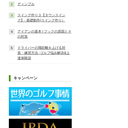
ディンプル
スイング作り３【タウンスイン
グ】‐ 基礎動作(スイング作り）
アイアンの基本 | フックの原因とそ
の対策
ドライバーの飛距離を上げる対
策・練習方法 -ゴルフ悩み解決&上
達体験談
キャンペーン