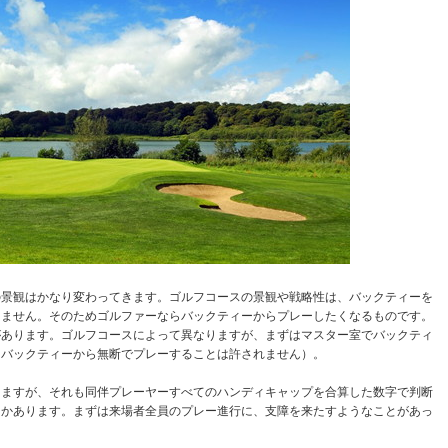
の景観はかなり変わってきます。ゴルフコースの景観や戦略性は、バックティーを
りません。そのためゴルファーならバックティーからプレーしたくなるものです。
があります。ゴルフコースによって異なりますが、まずはマスター室でバックティ
（バックティーから無断でプレーすることは許されません）。
しますが、それも同伴プレーヤーすべてのハンディキャップを合算した数字で判断
つかあります。まずは来場者全員のプレー進行に、支障を来たすようなことがあっ