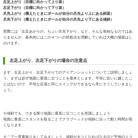
左足上がり（目標に向かって上り坂）
左足下がり（目標に向かって下り坂）
爪先上がり（構えたときにボールが自分の爪先より上にある斜面）
爪先下がり（構えたときにボールが自分の爪先より下にある傾斜）
実際には「左足あがりの、ちょい爪先下がり」など、そんな単純なものではあ
りませんが、基本的にはこの４つへの対処法を理解していれば大概の場面はし
のげます。
左足上がり、左足下がりの場合の注意点
まず、左足上がり、左足下がりでのアイアンショットについてご説明しましょ
う。まずは必ず地面に垂直に立つことを基本とします。平坦に近いに越したこ
とはないので、平坦な足場と同じスイングができるなら常にそうしていきまし
ょう。
※傾斜でも、できる限り地面に垂直に立つことを意識しましょう
地面に垂直にスタンスを取ることでクラブヘッドが傾斜に沿って動く時間が長
くなります。
そこで一度素振りをしてみましょう。傾斜がキツくなればなるほど平地のよう