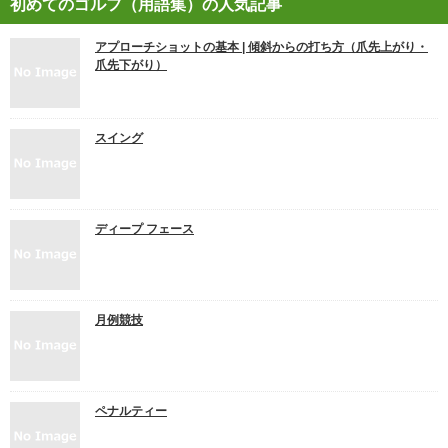
初めてのゴルフ（用語集）の人気記事
アプローチショットの基本 | 傾斜からの打ち方（爪先上がり・
爪先下がり）
スイング
ディープ フェース
月例競技
ペナルティー