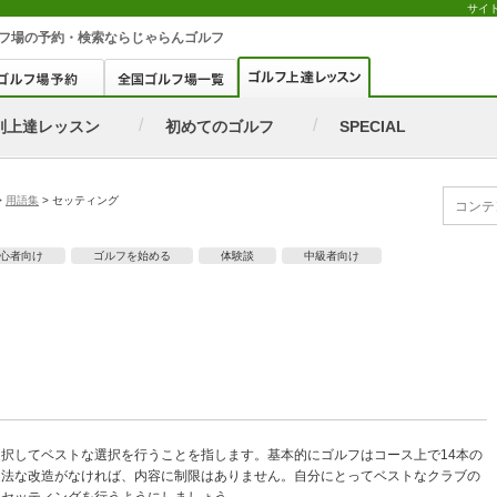
サイ
フ場
の予約・検索ならじゃらんゴルフ
別上達レッスン
初めてのゴルフ
SPECIAL
>
用語集
>
セッティング
心者向け
ゴルフを始める
体験談
中級者向け
択してベストな選択を行うことを指します。基本的にゴルフはコース上で14本の
違法な改造がなければ、内容に制限はありません。自分にとってベストなクラブの