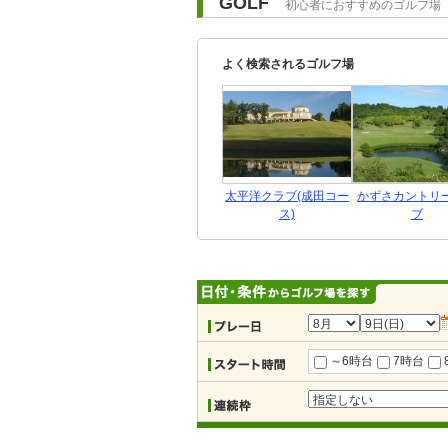
GOLF
初心者におすすめのゴルフ場
よく検索されるゴルフ場
太平洋クラブ(成田コー
かずさカントリ
ス)
ブ
～6時台
7時台