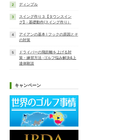
ディンプル
スイング作り３【タウンスイン
グ】‐ 基礎動作(スイング作り）
アイアンの基本 | フックの原因とそ
の対策
ドライバーの飛距離を上げる対
策・練習方法 -ゴルフ悩み解決&上
達体験談
キャンペーン