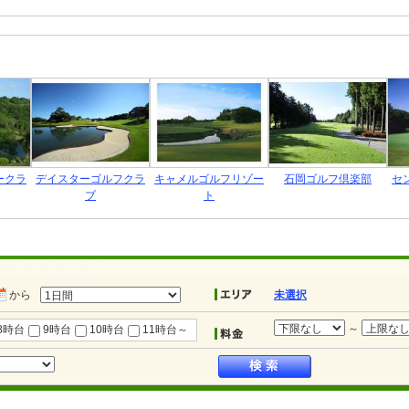
ークラ
デイスターゴルフクラ
キャメルゴルフリゾー
石岡ゴルフ倶楽部
セ
ブ
ト
から
未選択
～
8時台
9時台
10時台
11時台～